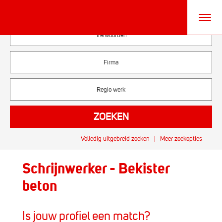
Volledig uitgebreid zoeken
Meer zoekopties
Schrijnwerker - Bekister
beton
Is jouw profiel een match?