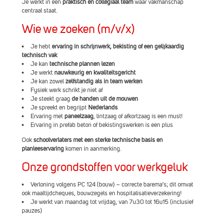
Je werkt in een
praktisch en collegiaal team
waar vakmanschap
centraal staat.
Wie we zoeken (m/v/x)
Je hebt
ervaring in schrijnwerk, bekisting of een gelijkaardig
technisch vak
Je kan
technische plannen lezen
Je werkt
nauwkeurig en kwaliteitsgericht
Je kan zowel
zelfstandig als in team werken
Fysiek werk schrikt je niet af
Je steekt graag
de handen uit de mouwen
Je spreekt en begrijpt
Nederlands
Ervaring met
paneelzaag
, lintzaag of afkortzaag is een must!
Ervaring in prefab beton of bekistingswerken is een plus
Ook
schoolverlaters met een sterke technische basis en
planleeservaring
komen in aanmerking.
Onze grondstoffen voor werkgeluk
Verloning volgens PC 124 (bouw) – correcte barema’s; dit omvat
ook maaltijdcheques, bouwzegels en hospitalisatieverzekering!
Je werkt van maandag tot vrijdag, van 7u30 tot 16u15 (inclusief
pauzes)