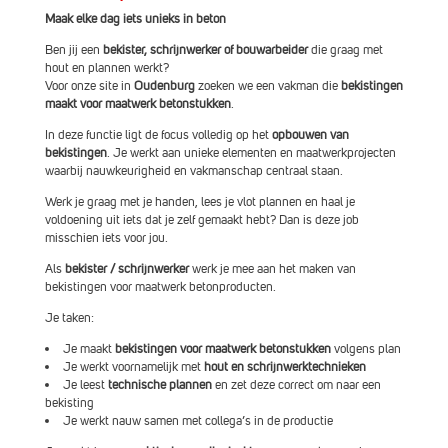
Maak elke dag iets unieks in beton
Ben jij een
bekister, schrijnwerker of bouwarbeider
die graag met
hout en plannen werkt?
Voor onze site in
Oudenburg
zoeken we een vakman die
bekistingen
maakt voor maatwerk betonstukken
.
In deze functie ligt de focus volledig op het
opbouwen van
bekistingen
. Je werkt aan unieke elementen en maatwerkprojecten
waarbij nauwkeurigheid en vakmanschap centraal staan.
Werk je graag met je handen, lees je vlot plannen en haal je
voldoening uit iets dat je zelf gemaakt hebt? Dan is deze job
misschien iets voor jou.
Als
bekister / schrijnwerker
werk je mee aan het maken van
bekistingen voor maatwerk betonproducten.
Je taken:
Je maakt
bekistingen voor maatwerk betonstukken
volgens plan
Je werkt voornamelijk met
hout en schrijnwerktechnieken
Je leest
technische plannen
en zet deze correct om naar een
bekisting
Je werkt nauw samen met collega’s in de productie