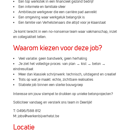
Een top werkstek in een financieel gezond bedrijf
Een informele en familiale sfeer
Ambitieuze werkgever die een carrière pad aanreikt
Een omgeving waar werkgeluk belangrijk is
Een familie van Verhelstenaars die altijd voor je klaarstaat
Je komt terecht in een no-nonsense team waar vakmanschap, inzet
en collegialiteit tellen.
Waarom kiezen voor deze job?
Veel variatie: geen bandwerk, geen herhaling
Je ziet het volledige proces: van plan → kist → beton →
eindresultaat
Meer dan klassiek schrijnwerk: technisch, uitdagend en creatief
Trots op wat je maakt: echte, zichtbare realisaties
Stabiele job binnen een sterke bouwgroep
Interesse om jouw stempel te drukken op unieke betonprojecten?
Solliciteer vandaag en versterk ons team in Deerlijk!
T: 0496/588 812
M: jobs@werkenbijverhelst.be
Locatie