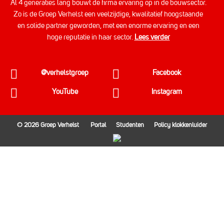
Al 4 generaties lang bouwt de firma ervaring op in de bouwsector.
Zo is de Groep Verhelst een veelzijdige, kwalitatief hoogstaande
en solide partner geworden, met een enorme ervaring en een
hoge reputatie in haar sector.
Lees verder
@verhelstgroep
Facebook
YouTube
Instagram
© 2026 Groep Verhelst
Portal
Studenten
Policy klokkenluider