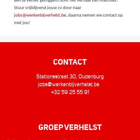
Ben je verder getriggerd door het verhaal van Matthias?
Stuur vrijblijvend jouw cv door naar
jobs@werkenbijverhelst.be
, daarna nemen we contact op
met jou!
CONTACT
Stationsstraat 30, Oudenburg
jobs@werkenbijverhelst.be
+32 59 25 55 91
GROEP VERHELST