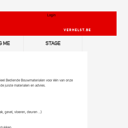
Login
VERHELST.BE
Volledig uitgebreid zoeken
Meer zoekopties
G ME
STAGE
Kay Dewaele
ieel Bediende Bouwmaterialen voor één van onze
Fabian Ostas
de juiste materialen en advies.
Sien Ramboer
, gevel, vloeren, deuren …)
Zito Vanden Berghe
gstukken