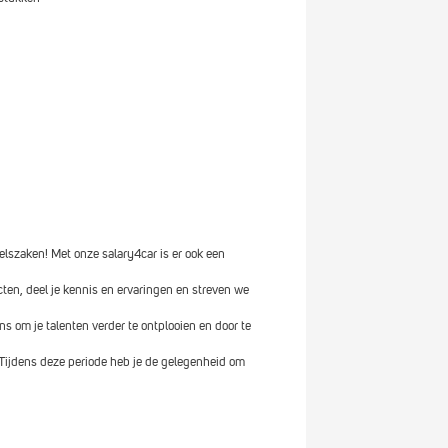
Laure
Imke Steen
elszaken! Met onze salary4car is er ook een
ten, deel je kennis en ervaringen en streven we
ns om je talenten verder te ontplooien en door te
 Tijdens deze periode heb je de gelegenheid om