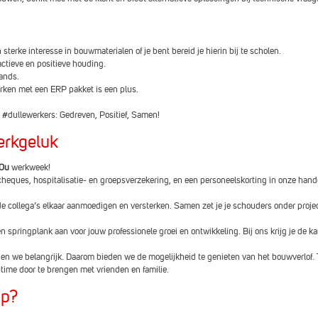
Ynske
terke interesse in bouwmaterialen of je bent bereid je hierin bij te scholen.
actieve en positieve houding.
Brecht
ands.
rken met een ERP pakket is een plus.
 #dullewerkers: Gedreven, Positief, Samen!
Medhi
erkgeluk
Nicolas
40u
werkweek!
cheques, hospitalisatie- en groepsverzekering, en een personeelskorting in onze hand
e collega’s elkaar aanmoedigen en versterken. Samen zet je je schouders onder projec
Benny
n springplank aan voor jouw professionele groei en ontwikkeling. Bij ons krijg je de ka
Mario
en we belangrijk. Daarom bieden we de mogelijkheid te genieten van het bouwverlof.
ime door te brengen met vrienden en familie.
ap?
Wim D.