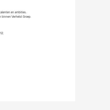
talenten en ambities.
 binnen Verhelst Groep.
12.
ult