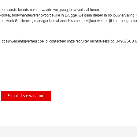
 een eerste kennismaking waarin we graag jouw verhaal horen.
Mathieu D.
oorter, bouwhandelverantwoordelijke in Brugge: we gaan dieper in op jouw ervaring, 
 en Henk Gurdebeke, manager bouwhandel: samen bekijken we hoe jij kan meegroeien
Koen C.
r jobs@werkenbijverhelst.be, of contacteer onze recruiter rechtstreeks op 0496/588 8
Danny en Thiba