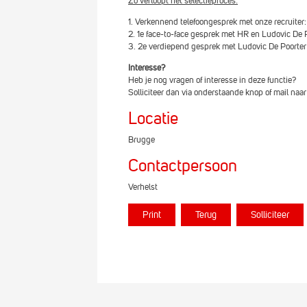
Zo verloopt het selectieproces:
Verkennend telefoongesprek met onze recruiter:
1e face-to-face gesprek met HR en Ludovic De P
2e verdiepend gesprek met Ludovic De Poorter
Interesse?
Heb je nog vragen of interesse in deze functie?
Solliciteer dan via onderstaande knop of mail naa
Locatie
Brugge
Contactpersoon
Verhelst