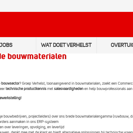
JOBS
WAT DOET VERHELST
OVERTUI
de bouwmaterialen
Wim
e
bouwsector
? Groep Verhelst, toonaangevend in bouwmaterialen, zoekt een Commerc
Matthias
neer
technische productkennis
met
salesvaardigheden
en help bouwprofessionals aan 
ewerkstelling!
Peter
ge bouwbedrijven, projectleiders) over ons brede bouwmaterialengamma (ruwbouw, dak
n orders aanmaken in ons ERP-systeem
Sven
en over leveringen, opvolging, en levertijd
ouwen, denkt mee met de klant en biedt alternatieve oplossingen bij technische vraa