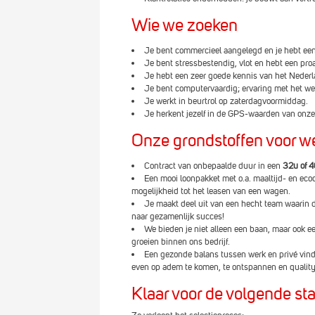
Wie we zoeken
Je bent commercieel aangelegd en je hebt een s
Je bent stressbestendig, vlot en hebt een pro
Je hebt een zeer goede kennis van het Nederl
Je bent computervaardig; ervaring met het we
Je werkt in beurtrol op zaterdagvoormiddag.
Je herkent jezelf in de GPS-waarden van onze
Onze grondstoffen voor w
Contract van onbepaalde duur in een
32u of 
Een mooi loonpakket met o.a. maaltijd- en eco
mogelijkheid tot het leasen van een wagen.
Je maakt deel uit van een hecht team waarin d
naar gezamenlijk succes!
We bieden je niet alleen een baan, maar ook ee
groeien binnen ons bedrijf.
Een gezonde balans tussen werk en privé vind
even op adem te komen, te ontspannen en qualityt
Klaar voor de volgende st