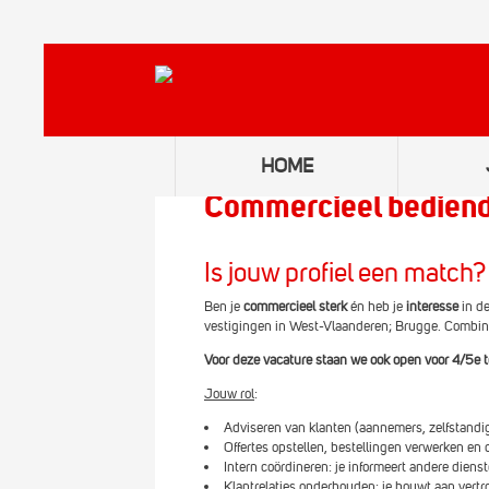
HOME
Commercieel bedien
Is jouw profiel een match?
Ben je
commercieel sterk
én heb je
interesse
in d
vestigingen in West-Vlaanderen; Brugge. Combi
Voor deze vacature staan we ook open voor 4/5e t
Jouw rol
:
Adviseren van klanten (aannemers, zelfstandi
Offertes opstellen, bestellingen verwerken e
Intern coördineren: je informeert andere dienst
Klantrelaties onderhouden: je bouwt aan vertr