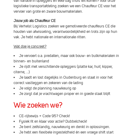
van variatie in opleggers en elke dag thuis wil komen? Voor onze
logistieke transportafdeling zoeken we een Chauffeur CE voor het
vervoer van grote en zware bouwmaterialen.
Jouw job als Chauffeur CE
Bij Verhelst Logistics zoeken we gemotiveerde chauffeurs CE die
houden van afwisseling, verantwoordelijkheid en trots zijn op hun
vak. Je hebt nationale en internationale ritten.
Wat doe je concreet?
Je vervoert o.a. predallen, maar ook bouw- en bulkmaterialen in
binnen- en buitenland
Je rijdt met verschillende opleggers (platte kar, huif, kipper,
citerne, …)
Je laadt en lost dagelijks in Oudenburg en staat in voor het
correct vastleggen en zekeren van de lading
Je volgt de planning nauwkeurig op
Je zorgt dat je vrachtwagen proper en in goede staat blijft
Wie zoeken we?
CE-rijbewijs + Code 95? Check!
Fysiek fit en klaar voor actie? Dubbelcheck!
Je bent zelfstandig, nauwkeurig en denkt in oplossingen.
Je hebt een flexibele ingesteldheid én een vroege shift start