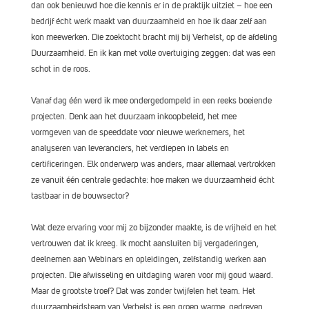
dan ook benieuwd hoe die kennis er in de praktijk uitziet – hoe een
bedrijf écht werk maakt van duurzaamheid en hoe ik daar zelf aan
kon meewerken. Die zoektocht bracht mij bij Verhelst, op de afdeling
Duurzaamheid. En ik kan met volle overtuiging zeggen: dat was een
schot in de roos.
Vanaf dag één werd ik mee ondergedompeld in een reeks boeiende
projecten. Denk aan het duurzaam inkoopbeleid, het mee
vormgeven van de speeddate voor nieuwe werknemers, het
analyseren van leveranciers, het verdiepen in labels en
certificeringen. Elk onderwerp was anders, maar allemaal vertrokken
ze vanuit één centrale gedachte: hoe maken we duurzaamheid écht
tastbaar in de bouwsector?
Wat deze ervaring voor mij zo bijzonder maakte, is de vrijheid en het
vertrouwen dat ik kreeg. Ik mocht aansluiten bij vergaderingen,
deelnemen aan Webinars en opleidingen, zelfstandig werken aan
projecten. Die afwisseling en uitdaging waren voor mij goud waard.
Maar de grootste troef? Dat was zonder twijfelen het team. Het
duurzaamheidsteam van Verhelst is een groep warme, gedreven