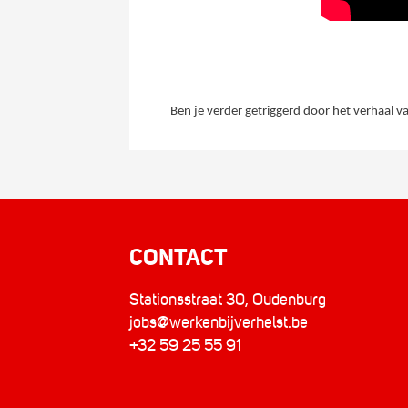
Ben je verder getriggerd door het verhaal v
CONTACT
Stationsstraat 30, Oudenburg
jobs@werkenbijverhelst.be
+32 59 25 55 91