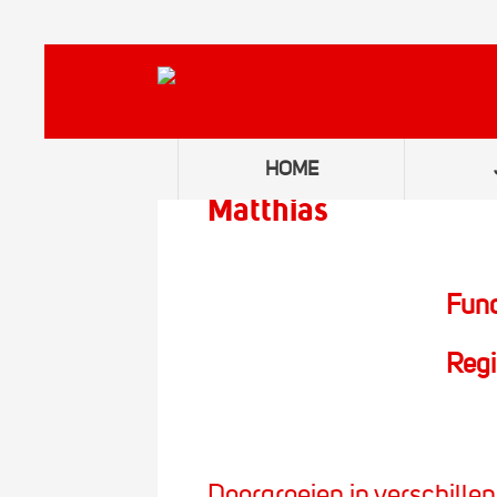
HOME
Matthias
Func
Regi
Doorgroeien in verschillen