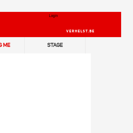
Login
VERHELST.BE
Volledig uitgebreid zoeken
Meer zoekopties
G ME
STAGE
Kay Dewaele
Fabian Ostas
Sien Ramboer
Zito Vanden Berghe