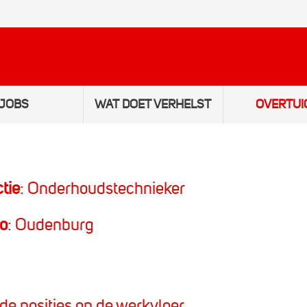
JOBS
WAT DOET VERHELST
OVERTUI
Wim
tie
: Onderhoudstechnieker
Matthias
o
: Oudenburg
Peter
Sven
de posities op de werkvloer