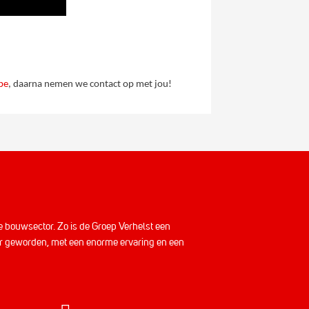
be
, daarna nemen we contact op met jou!
ult
de bouwsector. Zo is de Groep Verhelst een
ner geworden, met een enorme ervaring en een