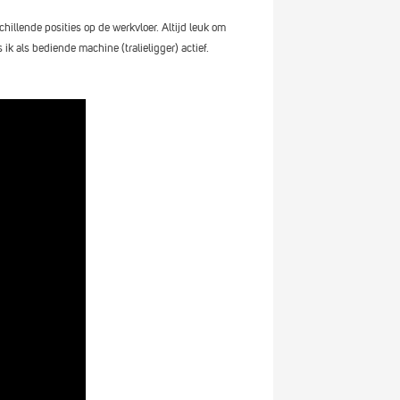
hillende posities op de werkvloer. Altijd leuk om
Laure
ik als bediende machine (tralieligger) actief.
Imke Steen