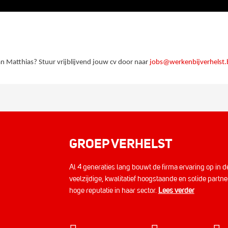
Mathieu D.
Koen C.
an Matthias? Stuur vrijblijvend jouw cv door naar
jobs@werkenbijverhelst.
Danny en Thiba
GROEP VERHELST
Al 4 generaties lang bouwt de firma ervaring op in 
veelzijdige, kwalitatief hoogstaande en solide part
hoge reputatie in haar sector.
Lees verder