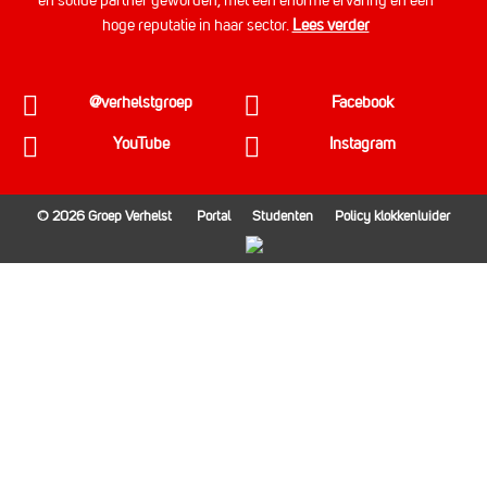
en solide partner geworden, met een enorme ervaring en een
hoge reputatie in haar sector.
Lees verder
@verhelstgroep
Facebook
YouTube
Instagram
© 2026 Groep Verhelst
Portal
Studenten
Policy klokkenluider